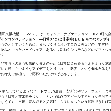
正支援機構（JCAABE）は、キャリア・ナビゲーション、HEAD研究
ンコンペティション ―日常(いま)と非常時(もしも)をつなぐデザイン
たものとしていくために、まちづくりにおいて自然災害などの「非常時
・物品といったハードウェア、あるいは活動やシステムなどのソフトウ
です。
、非常時への最も効果的な備えのために日常に負荷をあたえるような施
時にも役に立つようなアイデアをとりいれ、「防災」という概念自体を
なお考えで積極的にご応募いただければと存じます。
を果たしているようなハードウェア(建築、広場等)やソフトウェア（ま
でも「日常と非常時をつなぐ」という観点でアピールできそうな事例で
いなくても、再度、読み取ると災害時にも役に立つという解釈できればO
デア、構想、あるいは研究活動として実際にまちと関わり試みているプ