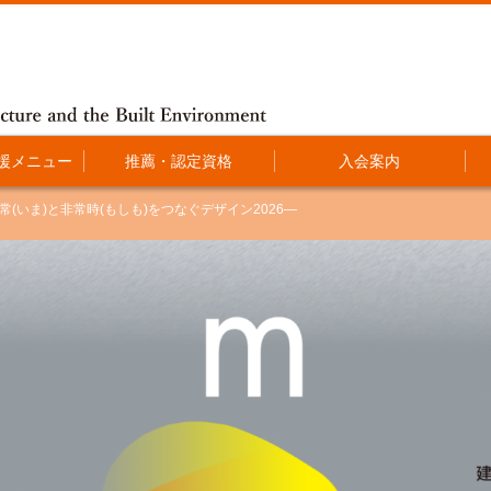
援メニュー
推薦・認定資格
入会案内
常(いま)と非常時(もしも)をつなぐデザイン2026―