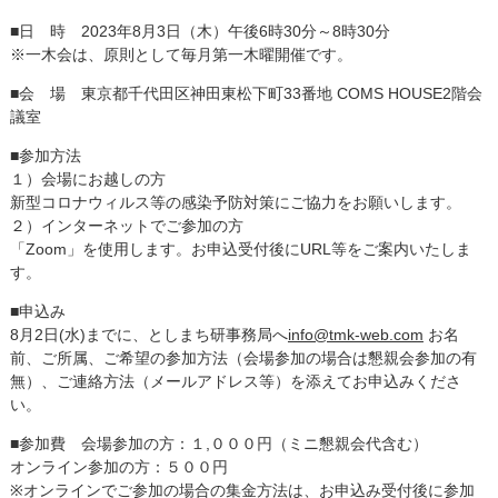
■日 時 2023年8月3日（木）午後6時30分～8時30分
※一木会は、原則として毎月第一木曜開催です。
■会 場 東京都千代田区神田東松下町33番地 COMS HOUSE2階会
議室
■参加方法
１）会場にお越しの方
新型コロナウィルス等の感染予防対策にご協力をお願いします。
２）インターネットでご参加の方
「Zoom」を使用します。お申込受付後にURL等をご案内いたしま
す。
■申込み
8月2日(水)までに、としまち研事務局へ
info@tmk-web.com
お名
前、ご所属、ご希望の参加方法（会場参加の場合は懇親会参加の有
無）、ご連絡方法（メールアドレス等）を添えてお申込みくださ
い。
■参加費 会場参加の方：１,０００円（ミニ懇親会代含む）
オンライン参加の方：５００円
※オンラインでご参加の場合の集金方法は、お申込み受付後に参加