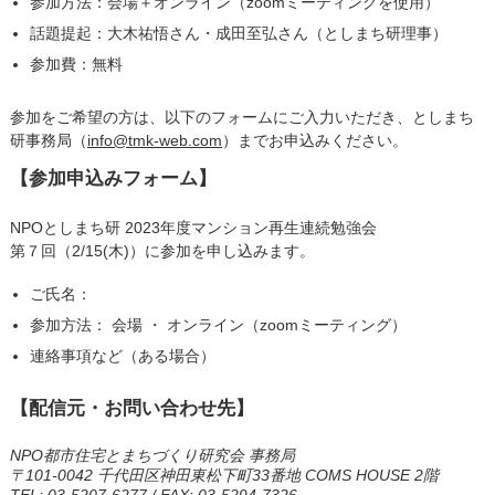
参加方法：会場＋オンライン（zoomミーティングを使用）
話題提起：大木祐悟さん・成田至弘さん（としまち研理事）
参加費：無料
参加をご希望の方は、以下のフォームにご入力いただき、としまち
研事務局（
info@tmk-web.com
）までお申込みください。
【参加申込みフォーム】
NPOとしまち研 2023年度マンション再生連続勉強会
第７回（2/15(木)）に参加を申し込みます。
ご氏名：
参加方法： 会場 ・ オンライン（zoomミーティング）
連絡事項など（ある場合）
【配信元・お問い合わせ先】
NPO都市住宅とまちづくり研究会 事務局
〒101-0042 千代田区神田東松下町33番地 COMS HOUSE 2階
TEL: 03-5207-6277 / FAX: 03-5294-7326