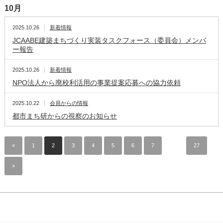
10月
2025.10.26
新着情報
JCAABE建築まちづくり実装タスクフォース（委員会）メンバ
ー報告
2025.10.26
新着情報
NPO法人から廃校利活用の事業提案応募への協力依頼
2025.10.22
会員からの情報
都市まち研からの視察のお知らせ
«
1
2
3
4
5
6
7
…
27
»