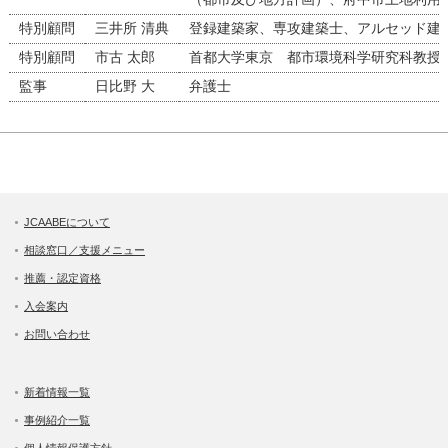
特別顧問
三井所 清典
登録建築家、専攻建築士、アルセッド建
特別顧問
市古 太郎
首都大学東京 都市環境科学研究科教授
監事
日比野 大
弁護士
JCAABEについて
相談窓口／支援メニュー
推薦・認定資格
入会案内
お問い合わせ
新着情報一覧
事例紹介一覧
個人情報保護方針