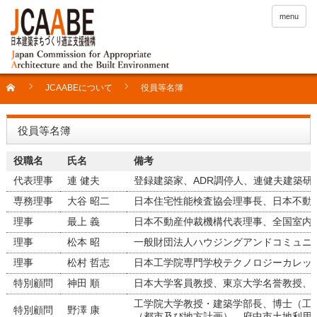
menu
JCAABEについて
役員等名簿
役員等名簿
役職名
氏名
備考
代表理事
連 健夫
登録建築家、ADR調停人、連健夫建築
専務理事
大谷 昭二
日本住宅性能検査協会理事長、日本不動産
理事
最上 義
日本不動産仲裁機構代表理事、全国室内
理事
松本 昭
一般財団法人ハウジングアンドコミュニ
理事
松村 哲志
日本工学院専門学校テクノロジーカレッジ建築
特別顧問
神田 順
日本大学客員教授、東京大学名誉教授、
工学院大学教授・建築学部長、博士（工
特別顧問
野澤 康
（都市及び地方計画）、府中市土地利用